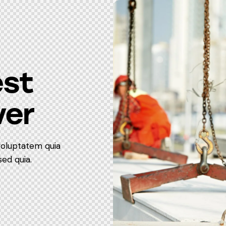
est
ver
voluptatem quia
sed quia.