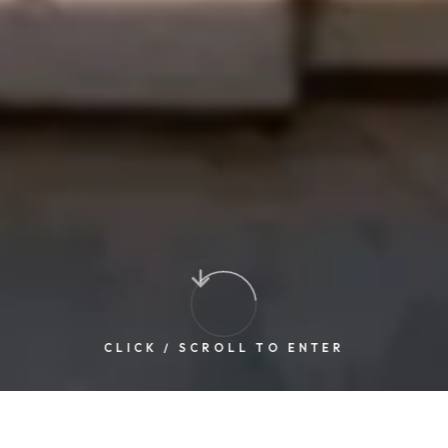
CLICK / SCROLL TO ENTER
ERSÉCURITÉ
CLOUD AFRICAIN
SUD–SUD
AFRIC