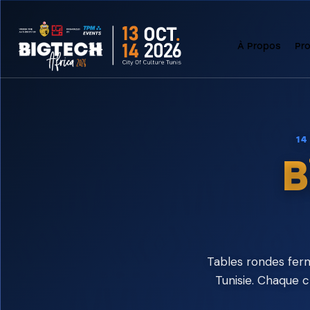
À Propos
Pr
14
B
Tables rondes fe
Tunisie. Chaque c