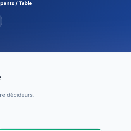
pants / Table
e
re décideurs,