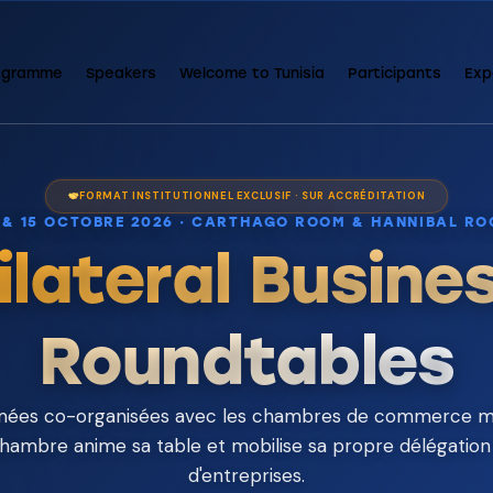
ogramme
Speakers
Welcome to Tunisia
Participants
Exp
FORMAT INSTITUTIONNEL EXCLUSIF · SUR ACCRÉDITATION
 & 15 OCTOBRE 2026 · CARTHAGO ROOM & HANNIBAL R
ilateral Busine
Roundtables
rmées co-organisées avec les chambres de commerce mi
hambre anime sa table et mobilise sa propre délégation 
d'entreprises.