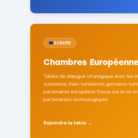
EUROPE
Chambres Européenn
Tables de dialogue stratégique avec les 
tunisienne, italo-tunisienne, germano-tun
partenaires européens. Focus sur le co-in
partenariats technologiques.
Rejoindre la table →