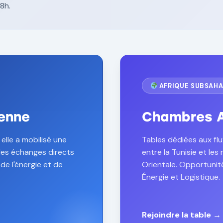
8h.
AFRIQUE SUBSAHA
enne
Chambres A
elle a mobilisé une
Tables dédiées aux fl
des échanges directs
entre la Tunisie et les
de l'énergie et de
Orientale. Opportunité
Énergie et Logistique.
Rejoindre la table →