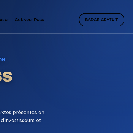
oser
Get your Pass
BADGE GRATUIT
OOM
ss
xtes présentes en
d'investisseurs et