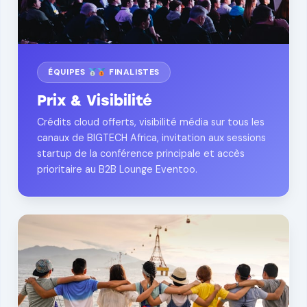
ÉQUIPES
FINALISTES
Prix & Visibilité
Crédits cloud offerts, visibilité média sur tous les
canaux de BIGTECH Africa, invitation aux sessions
startup de la conférence principale et accès
prioritaire au B2B Lounge Eventoo.