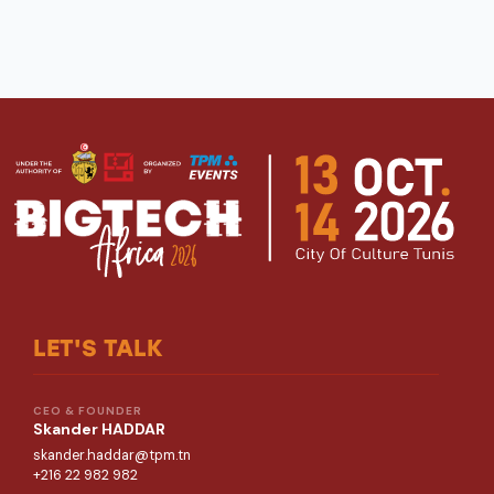
LET'S TALK
CEO & FOUNDER
Skander HADDAR
skander.haddar@tpm.tn
+216 22 982 982