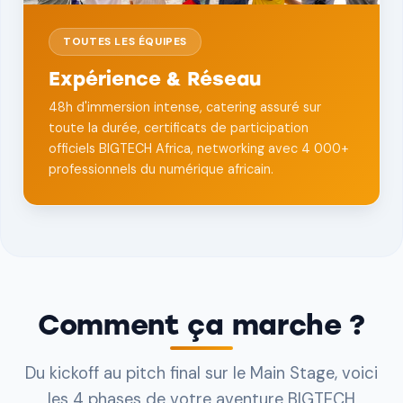
TOUTES LES ÉQUIPES
Expérience & Réseau
48h d'immersion intense, catering assuré sur
toute la durée, certificats de participation
officiels BIGTECH Africa, networking avec 4 000+
professionnels du numérique africain.
Comment ça marche ?
Du kickoff au pitch final sur le Main Stage, voici
les 4 phases de votre aventure BIGTECH