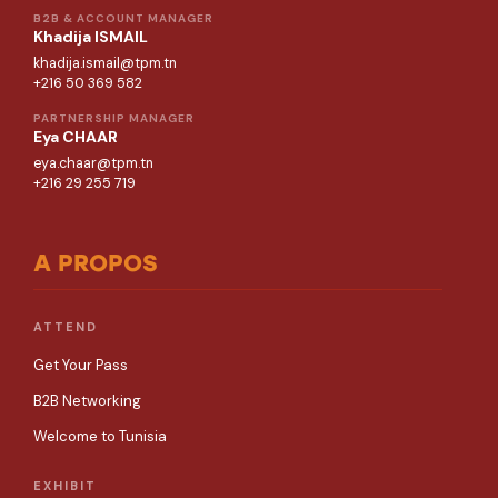
B2B & ACCOUNT MANAGER
Khadija ISMAIL
khadija.ismail@tpm.tn
+216 50 369 582
PARTNERSHIP MANAGER
Eya CHAAR
eya.chaar@tpm.tn
+216 29 255 719
A PROPOS
ATTEND
Get Your Pass
B2B Networking
Welcome to Tunisia
EXHIBIT