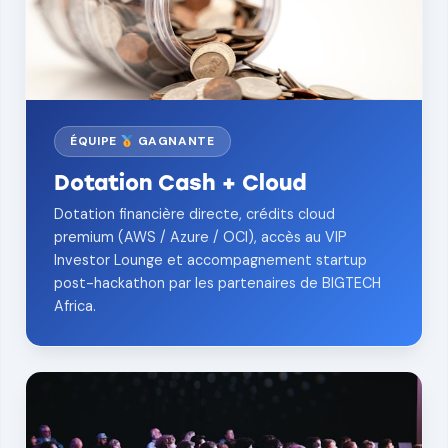
ÉQUIPE
GAGNANTE
Dotation Cash + Cloud
Dotation financière directe, crédits cloud
premium (AWS / Azure / OCI), accès au VIP
Investor Lounge et accompagnement startup
post-hackathon par les partenaires de BIGTECH
Africa.