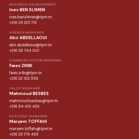
BUSINESS DEVELOPMENT
Ines BEN SLIMEN
ines.benslimen@tpm.tn
+216 29 201 713
AGENDA MANAGER
Abir ABDELLAOUI
abir.abdellaoui@tpm.tn
+216 26 744 001
COMMUNICATION MANAGER
Faiez ZRIBI
faiez.zribi@tpm.tn
+216 22 102 555
SALES MANAGER
Mahmoud BESBES
mahmoud.besbes@tpm.tn
+216 94 410 423
ACCOUNT MANAGER
Maryem TOFFAHI
maryem.toffahi@tpm.tn
+216 25 179 465