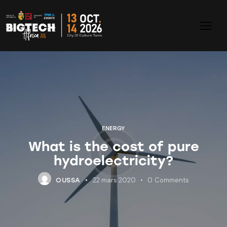
ENERGY
What is the cost of pure
hydroelectricity?
22 mars 2020
0
Comments
OUSSA