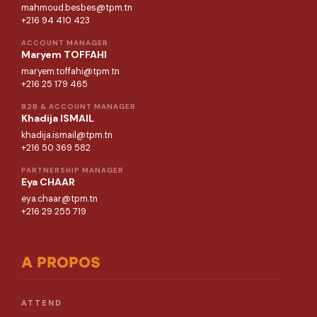
mahmoud.besbes@tpm.tn
+216 94 410 423
ACCOUNT MANAGER
Maryem TOFFAHI
maryem.toffahi@tpm.tn
+216 25 179 465
B2B & ACCOUNT MANAGER
Khadija ISMAIL
khadija.ismail@tpm.tn
+216 50 369 582
PARTNERSHIP MANAGER
Eya CHAAR
eya.chaar@tpm.tn
+216 29 255 719
A PROPOS
ATTEND