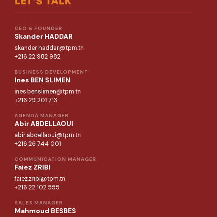
LET'S TALK
CEO & FOUNDER
Skander HADDAR
skander.haddar@tpm.tn
+216 22 982 982
BUSINESS DEVELOPMENT
Ines BEN SLIMEN
ines.benslimen@tpm.tn
+216 29 201 713
AGENDA MANAGER
Abir ABDELLAOUI
abir.abdellaoui@tpm.tn
+216 26 744 001
COMMUNICATION MANAGER
Faiez ZRIBI
faiez.zribi@tpm.tn
+216 22 102 555
SALES MANAGER
Mahmoud BESBES