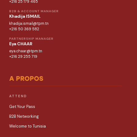
+216 25 179 465
B2B & ACCOUNT MANAGER
Khadija ISMAIL
khadija.ismail@tpm.tn
+216 50 369 582
PARTNERSHIP MANAGER
Eya CHAAR
eya.chaar@tpm.tn
+216 29 255 719
A PROPOS
ATTEND
Get Your Pass
B2B Networking
Welcome to Tunisia