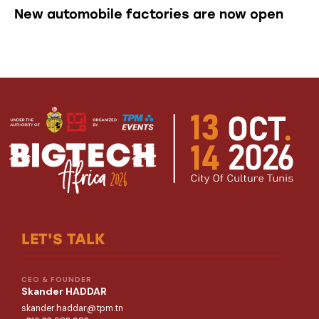
New automobile factories are now open
LET'S TALK
CEO & FOUNDER
Skander HADDAR
skander.haddar@tpm.tn