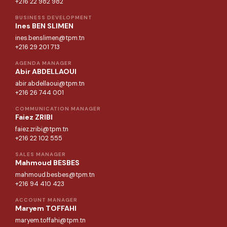
+216 22 982 982
BUSINESS DEVELOPMENT
Ines BEN SLIMEN
ines.benslimen@tpm.tn
+216 29 201 713
AGENDA MANAGER
Abir ABDELLAOUI
abir.abdellaoui@tpm.tn
+216 26 744 001
COMMUNICATION MANAGER
Faiez ZRIBI
faiez.zribi@tpm.tn
+216 22 102 555
SALES MANAGER
Mahmoud BESBES
mahmoud.besbes@tpm.tn
+216 94 410 423
ACCOUNT MANAGER
Maryem TOFFAHI
maryem.toffahi@tpm.tn