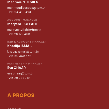
Mahmoud BESBES
mahmoud.besbes@tpm.tn
+216 94 410 423
ACCOUNT MANAGER
Maryem TOFFAHI
maryem.toffahi@tpm.tn
+216 25 179 465
B2B & ACCOUNT MANAGER
Khadija ISMAIL
khadija.ismail@tpm.tn
+216 50 369 582
PARTNERSHIP MANAGER
Eya CHAAR
eya.chaar@tpm.tn
+216 29 255 719
A PROPOS