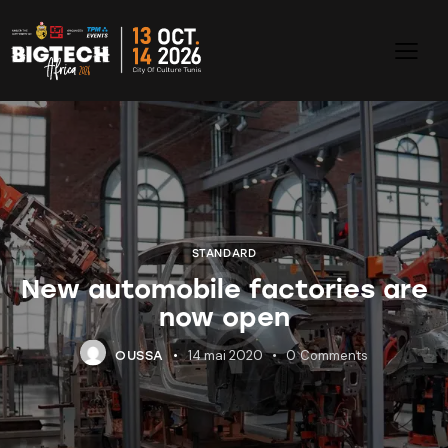
STANDARD
New automobile factories are
now open
14 mai 2020
0
Comments
OUSSA