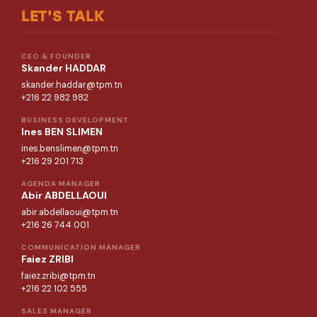
LET'S TALK
CEO & FOUNDER
Skander HADDAR
skander.haddar@tpm.tn
+216 22 982 982
BUSINESS DEVELOPMENT
Ines BEN SLIMEN
ines.benslimen@tpm.tn
+216 29 201 713
AGENDA MANAGER
Abir ABDELLAOUI
abir.abdellaoui@tpm.tn
+216 26 744 001
COMMUNICATION MANAGER
Faiez ZRIBI
faiez.zribi@tpm.tn
+216 22 102 555
SALES MANAGER